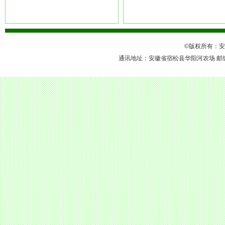
©
版权所有：
通讯地址：安徽省宿松县华阳河农场 邮