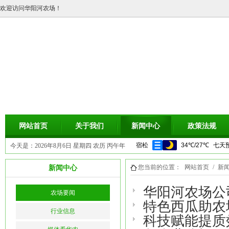
欢迎访问华阳河农场！
网站首页
关于我们
新闻中心
政策法规
今天是：
2026年8月6日 星期四 农历 丙午年
(马) 五月初一
您当前的位置：
网站首页
/
新
新闻中心
华阳河农场公
农场要闻
特色西瓜助农
行业信息
科技赋能提质