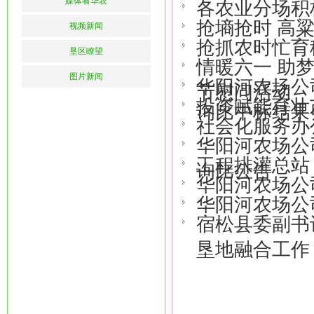
媒体看华农
各农业分场积
抢墒抢时 高
视频新闻
抢抓农时忙育
垦区瞭望
情暖六一 助
图片新闻
华阳河农场公
节慰问活动
投资赋能育壮
询比中标结果
社会化服务办
华阳河农场公
工程排灌总站
询比公告
华阳河农场公
华阳河农场公
宿松县委副书
垦地融合工作